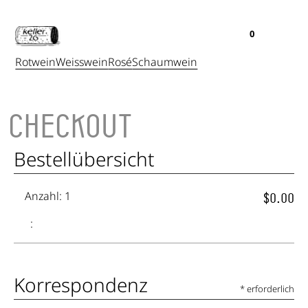
0
Rotwein
Weisswein
Rosé
Schaumwein
Checkout
Bestellübersicht
Anzahl: 
1
$0.00
:
Korrespondenz
* erforderlich