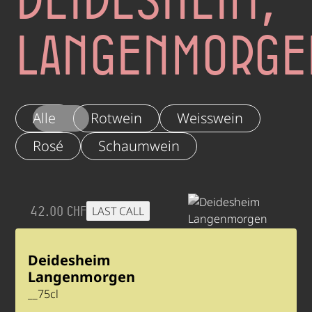
Langenmorge
Alle
Rotwein
Weisswein
Rosé
Schaumwein
42.00 CHF
LAST CALL
Deidesheim
Langenmorgen
__
75
cl