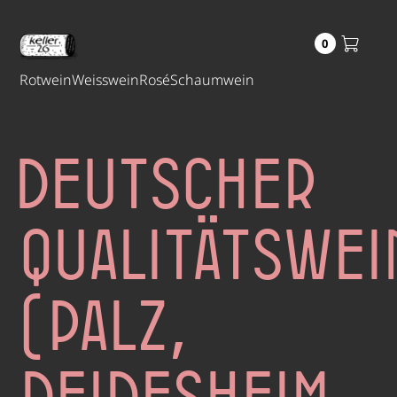
0
Rotwein
Weisswein
Rosé
Schaumwein
Deutscher
Qualitätswei
(Palz,
Deidesheim,