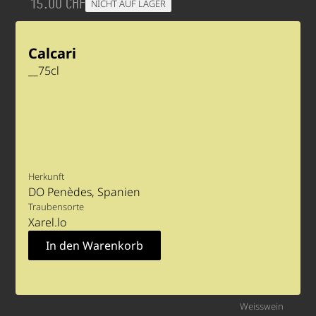
15.00 CHF
NICHT AUF LAGER
Calcari
__
75
cl
Herkunft
DO Penèdes
Spanien
Traubensorte
Xarel.lo
Weisswein