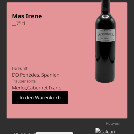
Mas Irene
__
75
cl
Herkunft
DO Penèdes
Spanien
Traubensorte
Merlot
Cabernet Franc
Rotwein