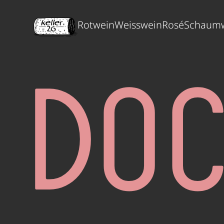
Rotwein
Weisswein
Rosé
Schaum
DO