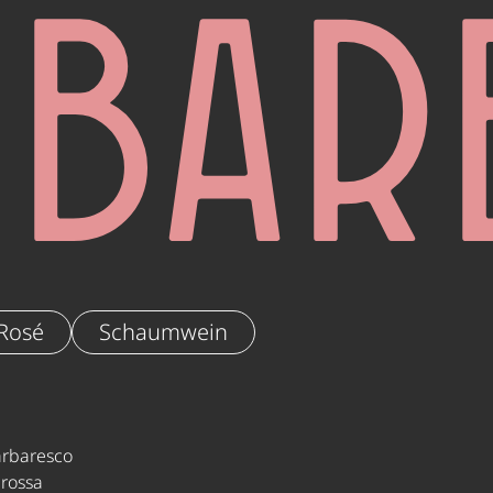
rbar
Rosé
Schaumwein