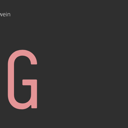
wein
CG