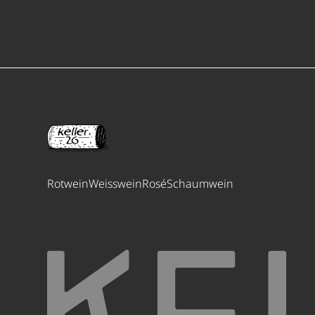
Rotwein
Weisswein
Rosé
Schaumwein