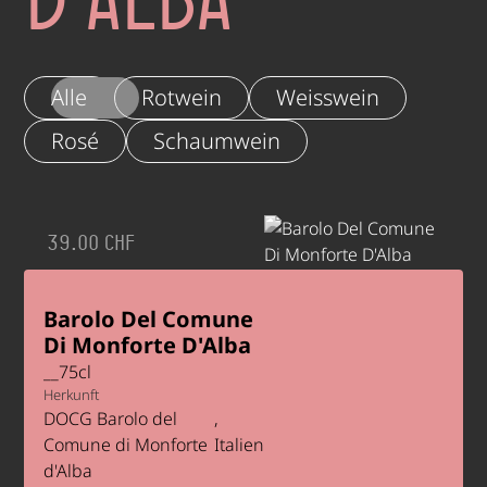
Alle
Rotwein
Weisswein
Rosé
Schaumwein
39.00 CHF
Barolo Del Comune
Di Monforte D'Alba
__
75
cl
Herkunft
DOCG Barolo del
Comune di Monforte
Italien
d'Alba