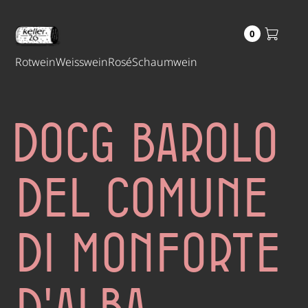
0
Rotwein
Weisswein
Rosé
Schaumwein
DOCG Barolo
del Comune
di Monforte
d'Alba