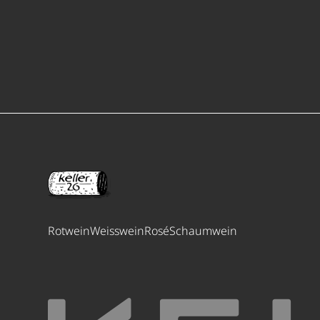
Rotwein
Weisswein
Rosé
Schaumwein