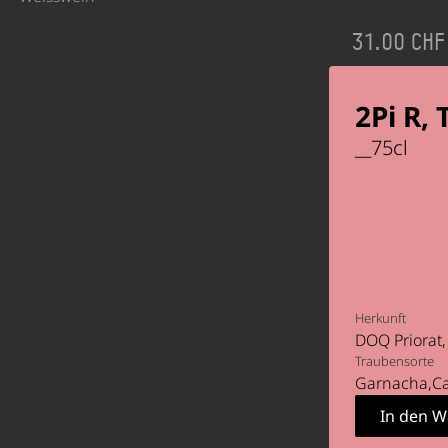
31.00 CHF
2Pi R, 
__
75
cl
Herkunft
DOQ Priorat
Traubensorte
Garnacha
C