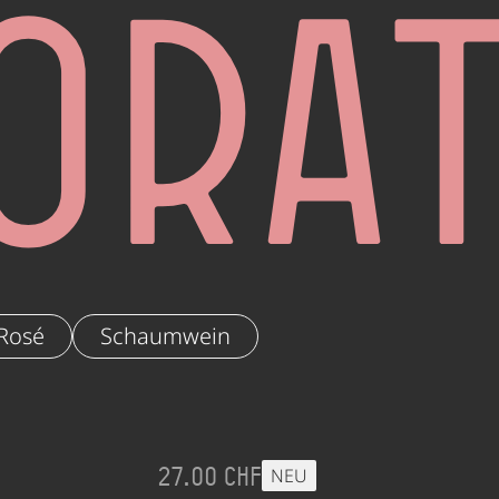
ora
Rosé
Schaumwein
27.00 CHF
NEU