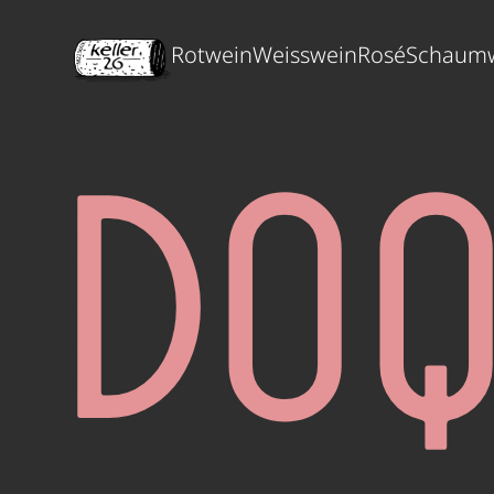
Rotwein
Weisswein
Rosé
Schaum
DO