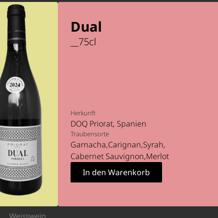
Dual
__
75
cl
Herkunft
DOQ Priorat
Spanien
Traubensorte
Garnacha
Carignan
Syrah
Cabernet Sauvignon
Merlot
Weisswein