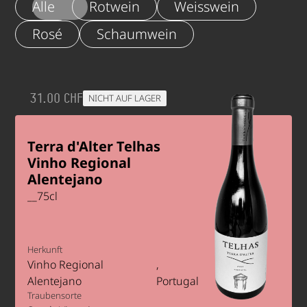
Alle
Rotwein
Weisswein
Rosé
Schaumwein
31.00 CHF
NICHT AUF LAGER
Terra d'Alter Telhas
Vinho Regional
Alentejano
__
75
cl
Herkunft
Vinho Regional
Alentejano
Portugal
Traubensorte