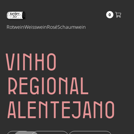
0
Rotwein
Weisswein
Rosé
Schaumwein
Vinho
Regional
Alentejano