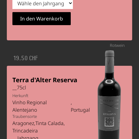
Rotwein
19.50 CHF
Terra d'Alter Reserva
__
75
cl
Herkunft
Vinho Regional
Alentejano
Portugal
Traubensorte
Aragonez
Tinta Calada
Trincadeira
Jahrgang