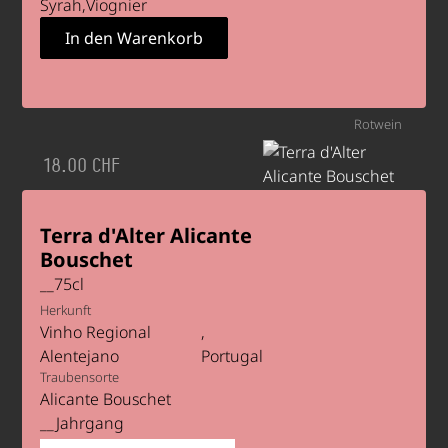
Syrah
Viognier
Rotwein
18.00 CHF
Terra d'Alter Alicante
Bouschet
__
75
cl
Herkunft
Vinho Regional
Alentejano
Portugal
Traubensorte
Alicante Bouschet
Jahrgang